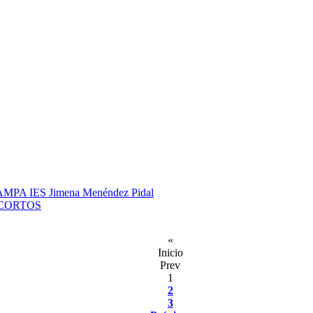
 la AMPA IES Jimena Menéndez Pidal
 CORTOS
«
Inicio
Prev
1
2
3