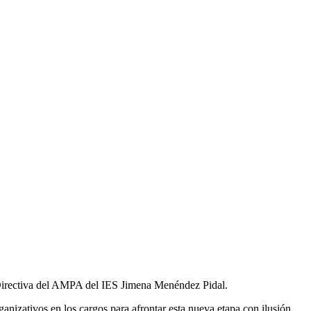
 Directiva del AMPA del IES Jimena Menéndez Pidal.
nizativos en los cargos para afrontar esta nueva etapa con ilusión