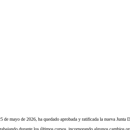
 25 de mayo de 2026, ha quedado aprobada y ratificada la nueva Junta
rabajando durante los últimos cursos, incorporando algunos cambios orga