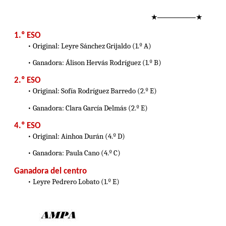
★······································★
1.º ESO
• Original: Leyre Sánchez Grijaldo (1.º A)
• Ganadora: Álison Hervás Rodríguez (1.º B)
2.º ESO
• Original: Sofía Rodríguez Barredo (2.º E)
• Ganadora: Clara García Delmás (2.º E)
4.º ESO
• Original: Ainhoa Durán (4.º D)
• Ganadora: Paula Cano (4.º C)
Ganadora del centro
• Leyre Pedrero Lobato (1.º E)